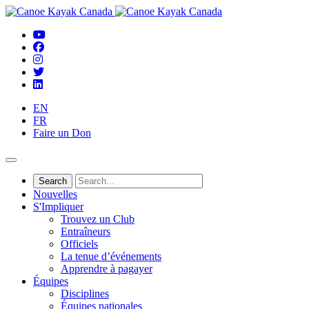
EN
FR
Faire un Don
Nouvelles
S'Impliquer
Trouvez un Club
Entraîneurs
Officiels
La tenue d’événements
Apprendre à pagayer
Équipes
Disciplines
Équipes nationales