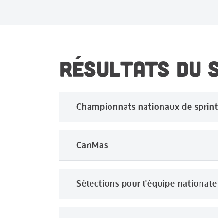
RÉSULTATS DU 
Championnats nationaux de sprin
CanMas
2027 (Dartmouth)
Burgee Points
2026 (Ottawa)
Sélections pour l'équipe nationale
2027 Dartmouth
Burgee Points
Points Burgee
Résultats
2025 (Regina)