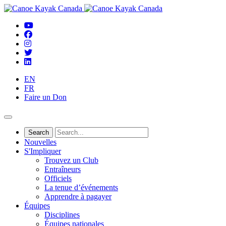
EN
FR
Faire un Don
Nouvelles
S'Impliquer
Trouvez un Club
Entraîneurs
Officiels
La tenue d’événements
Apprendre à pagayer
Équipes
Disciplines
Équipes nationales