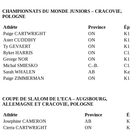
CHAMPIONNATS DU MONDE JUNIORS – CRACOVIE,
POLOGNE
Athlète
Province
Ép
Paige CARTWRIGHT
ON
K1
Aster CUDDIHY
ON
K1
Ty GEVAERT
ON
K1
Ryker HARRIS
ON
C1
George NOR
ON
K1
Michal SMIESKO
C.-B.
C1
Sarah WHALEN
AB
Ka
Paige ZIMMERMAN
ON
K1
COUPE DE SLALOM DE L’ECA – AUGSBOURG,
ALLEMAGNE ET CRACOVIE, POLOGNE
Athlète
Province
É
Josephine CAMERON
AB
K
Cierra CARTWRIGHT
ON
K