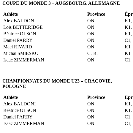
COUPE DU MONDE
3 – AUGSBOURG, ALLEMAGNE
Athlète
Province
Épr
Alex BALDONI
ON
K1,
Lois BETTERIDGE
ON
K1,
Béatrice OLSON
ON
K1,
Daniel PARRY
ON
C1,
Mael RIVARD
ON
K1
Michal SMIESKO
C.-B.
K1
Isaac ZIMMERMAN
ON
C1,
CHAMPIONNATS DU MONDE U23 – CRACOVIE,
POLOGNE
Athlète
Province
Épr
Alex BALDONI
ON
K1,
Béatrice OLSON
ON
K1,
Daniel PARRY
ON
C1,
Isaac ZIMMERMAN
ON
C1,