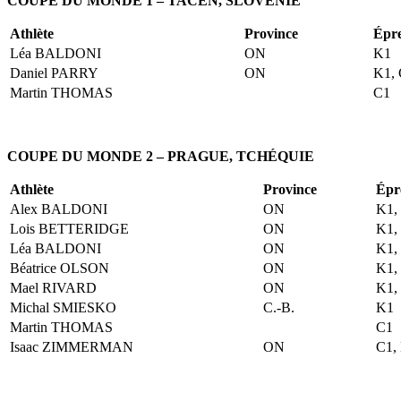
COUPE DU MONDE 1 – TACEN, SLOVÉNIE
Athlète
Province
Épr
Léa BALDONI
ON
K1
Daniel PARRY
ON
K1, 
Martin THOMAS
C1
COUPE DU MONDE
2 – PRAGUE, TCHÉQUIE
Athlète
Province
Épr
Alex BALDONI
ON
K1,
Lois BETTERIDGE
ON
K1,
Léa BALDONI
ON
K1,
Béatrice OLSON
ON
K1,
Mael RIVARD
ON
K1,
Michal SMIESKO
C.-B.
K1
Martin THOMAS
C1
Isaac ZIMMERMAN
ON
C1,