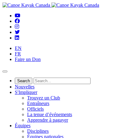
EN
FR
Faire un Don
Nouvelles
S'Impliquer
Trouvez un Club
Entraîneurs
Officiels
La tenue d’événements
Apprendre à pagayer
Équipes
Disciplines
Équipes nationales