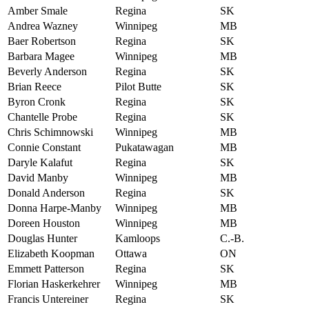
Amber Smale
Regina
SK
Andrea Wazney
Winnipeg
MB
Baer Robertson
Regina
SK
Barbara Magee
Winnipeg
MB
Beverly Anderson
Regina
SK
Brian Reece
Pilot Butte
SK
Byron Cronk
Regina
SK
Chantelle Probe
Regina
SK
Chris Schimnowski
Winnipeg
MB
Connie Constant
Pukatawagan
MB
Daryle Kalafut
Regina
SK
David Manby
Winnipeg
MB
Donald Anderson
Regina
SK
Donna Harpe-Manby
Winnipeg
MB
Doreen Houston
Winnipeg
MB
Douglas Hunter
Kamloops
C.-B.
Elizabeth Koopman
Ottawa
ON
Emmett Patterson
Regina
SK
Florian Haskerkehrer
Winnipeg
MB
Francis Untereiner
Regina
SK