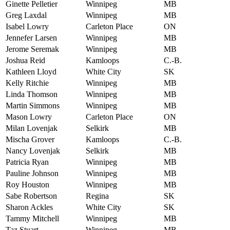
Ginette Pelletier
Winnipeg
MB
Greg Laxdal
Winnipeg
MB
Isabel Lowry
Carleton Place
ON
Jennefer Larsen
Winnipeg
MB
Jerome Seremak
Winnipeg
MB
Joshua Reid
Kamloops
C.-B.
Kathleen Lloyd
White City
SK
Kelly Ritchie
Winnipeg
MB
Linda Thomson
Winnipeg
MB
Martin Simmons
Winnipeg
MB
Mason Lowry
Carleton Place
ON
Milan Lovenjak
Selkirk
MB
Mischa Grover
Kamloops
C.-B.
Nancy Lovenjak
Selkirk
MB
Patricia Ryan
Winnipeg
MB
Pauline Johnson
Winnipeg
MB
Roy Houston
Winnipeg
MB
Sabe Robertson
Regina
SK
Sharon Ackles
White City
SK
Tammy Mitchell
Winnipeg
MB
Taz Stuart
Winnipeg
MB