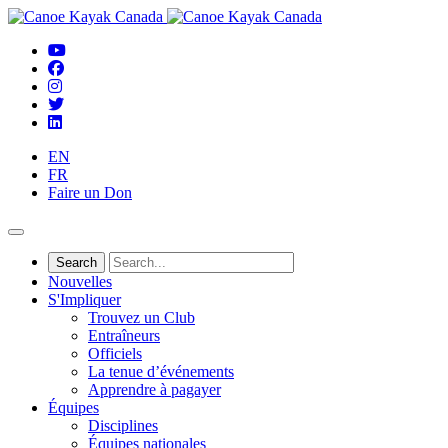
EN
FR
Faire un Don
Nouvelles
S'Impliquer
Trouvez un Club
Entraîneurs
Officiels
La tenue d’événements
Apprendre à pagayer
Équipes
Disciplines
Équipes nationales